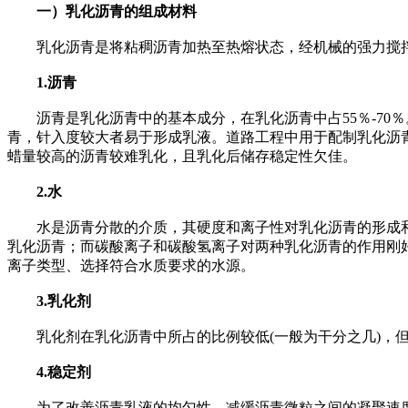
一）乳化沥青的组成材料
乳化沥青是将粘稠沥青加热至热熔状态，经机械的强力搅拌作用
1.沥青
沥青是乳化沥青中的基本成分，在乳化沥青中占55％-70
青，针入度较大者易于形成乳液。道路工程中用于配制乳化沥青
蜡量较高的沥青较难乳化，且乳化后储存稳定性欠佳。
2.水
水是沥青分散的介质，其硬度和离子性对乳化沥青的形成和
乳化沥青；而碳酸离子和碳酸氢离子对两种乳化沥青的作用刚
离子类型、选择符合水质要求的水源。
3.乳化剂
乳化剂在乳化沥青中所占的比例较低(一般为干分之几)，但
4.稳定剂
为了改善沥青乳液的均匀性、减缓沥青微粒之间的凝聚速度