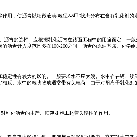
，使沥青以细微液滴(粒径2-5甲)状态分布在含有乳化剂的水
％。沥青的选择，应根据乳化沥青在路面工程中的用途而定。一
的沥青针入度范围多在100-200之间。沥青的原油基属、化
稳定性有较大的影响。一般要求水不应太硬。水中存在钙、镁等
好相反。水中的粒状物质通常带有负电荷，由于对阳离子乳化剂
对乳化沥青的生产、贮存及施工起着关键性的作用。
、提高乳液的稳定性、增强与石料的粘附能力，常在乳液中加入