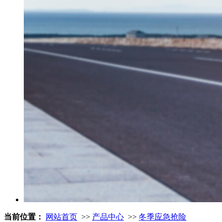
当前位置：
网站首页
>>
产品中心
>>
冬季应急抢险