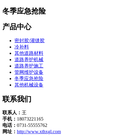
冬季应急抢险
产品中心
密封胶/灌缝胶
冷补料
其他道路材料
道路养护机械
道路养护施工
管网维护设备
冬季应急抢险
其他机械设备
联系我们
联系人：
王
手机：
18073221165
电话：
0731-55555762
网址：
http://www.xthxgl.com