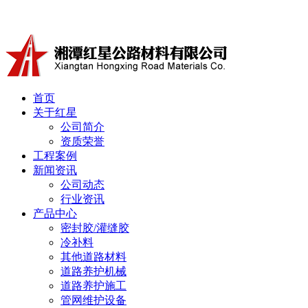
冷补料厂家湘潭红星公路材料有限公司产品有沥青冷补料、道
首页
关于红星
公司简介
资质荣誉
工程案例
新闻资讯
公司动态
行业资讯
产品中心
密封胶/灌缝胶
冷补料
其他道路材料
道路养护机械
道路养护施工
管网维护设备