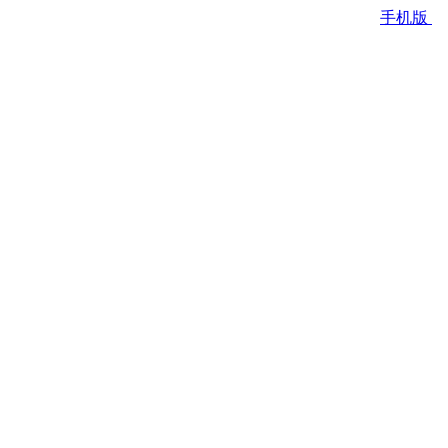
补材料，欢迎联系我们咨询冷补料价格、灌缝胶价格。
手机版