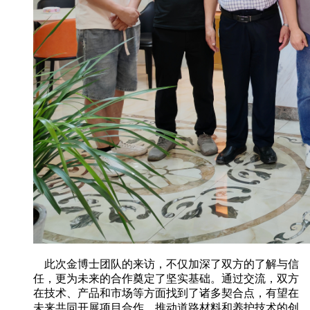
此次金博士团队的来访，不仅加深了双方的了解与信
任，更为未来的合作奠定了坚实基础。通过交流，双方
在技术、产品和市场等方面找到了诸多契合点，有望在
未来共同开展项目合作，推动道路材料和养护技术的创