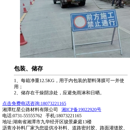
包装、储存
1、每箱净重12.5KG，用于内包装的塑料薄膜可一并使
用；
2、储存在干燥阴凉处，应避免雨淋和日晒。
点击免费电话咨询:18073221165
湘潭红星公路材料有限公司
湘ICP备19022920号
电话:0731-55555762 手机:18073221165
地址:湖南省湘潭市九华经开区骏景豪庭13楼
沥青冷补料厂家为您提供冷补料、道路密封胶、路面灌缝胶、